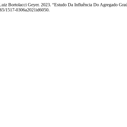
 Luiz Bortolacci Geyer. 2023. “Estudo Da Influência Do Agregado Gr
8265/1517-0306a2021id6050.