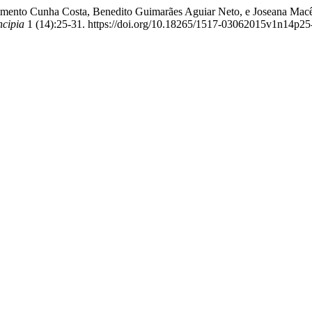
scimento Cunha Costa, Benedito Guimarães Aguiar Neto, e Joseana Ma
ncipia
1 (14):25-31. https://doi.org/10.18265/1517-03062015v1n14p25