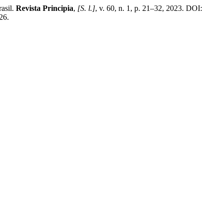
asil.
Revista Principia
,
[S. l.]
, v. 60, n. 1, p. 21–32, 2023. DOI:
26.