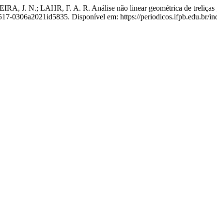
 N.; LAHR, F. A. R. Análise não linear geométrica de treliças plan
17-0306a2021id5835. Disponível em: https://periodicos.ifpb.edu.br/ind