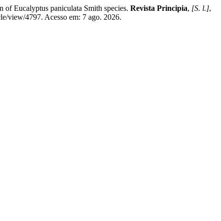
 Eucalyptus paniculata Smith species.
Revista Principia
,
[S. l.]
,
cle/view/4797. Acesso em: 7 ago. 2026.