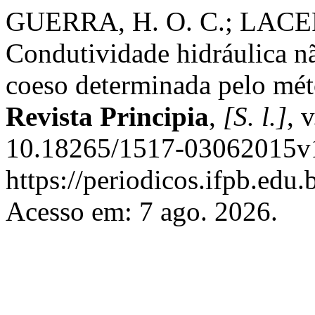
GUERRA, H. O. C.; LACER
Condutividade hidráulica n
coeso determinada pelo méto
Revista Principia
,
[S. l.]
, 
10.18265/1517-03062015v1
https://periodicos.ifpb.edu.
Acesso em: 7 ago. 2026.