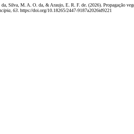
 B. da, Silva, M. A. O. da, & Araujo, E. R. F. de. (2026). Propagação 
ncipia
,
63
. https://doi.org/10.18265/2447-9187a2026id9221