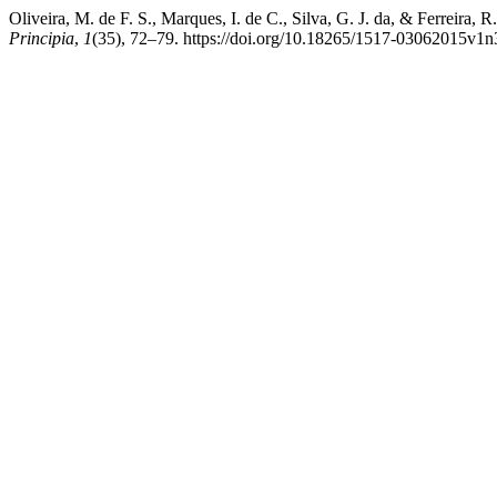
Oliveira, M. de F. S., Marques, I. de C., Silva, G. J. da, & Ferreira,
Principia
,
1
(35), 72–79. https://doi.org/10.18265/1517-03062015v1