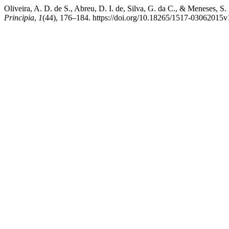
Oliveira, A. D. de S., Abreu, D. I. de, Silva, G. da C., & Meneses,
Principia
,
1
(44), 176–184. https://doi.org/10.18265/1517-0306201