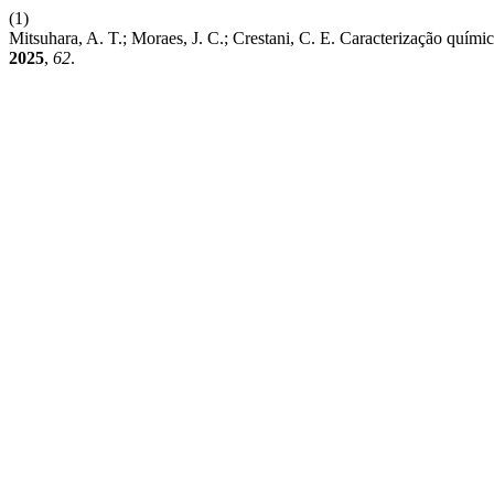
(1)
Mitsuhara, A. T.; Moraes, J. C.; Crestani, C. E. Caracterização quí
2025
,
62
.