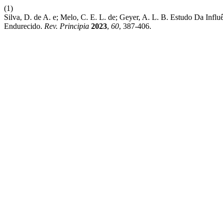
(1)
Silva, D. de A. e; Melo, C. E. L. de; Geyer, A. L. B. Estudo Da I
Endurecido.
Rev. Principia
2023
,
60
, 387-406.