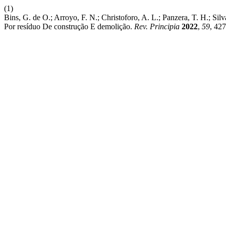
(1)
Bins, G. de O.; Arroyo, F. N.; Christoforo, A. L.; Panzera, T. H.; S
Por resíduo De construção E demolição.
Rev. Principia
2022
,
59
, 42