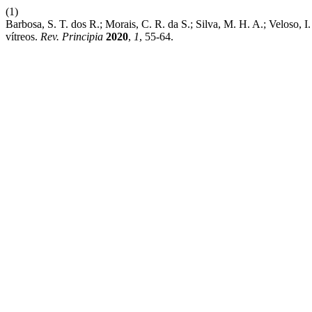
(1)
Barbosa, S. T. dos R.; Morais, C. R. da S.; Silva, M. H. A.; Veloso
vítreos.
Rev. Principia
2020
,
1
, 55-64.