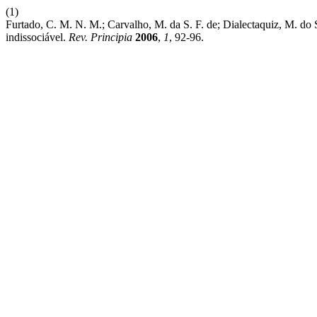
(1)
Furtado, C. M. N. M.; Carvalho, M. da S. F. de; Dialectaquiz, M. do 
indissociável.
Rev. Principia
2006
,
1
, 92-96.