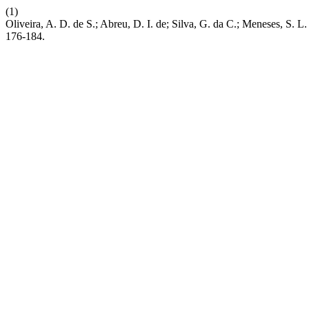
(1)
Oliveira, A. D. de S.; Abreu, D. I. de; Silva, G. da C.; Meneses, S
176-184.