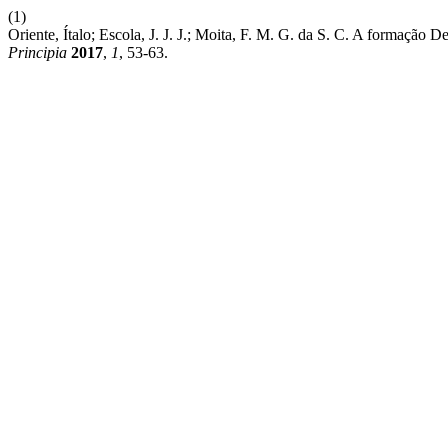
(1)
Oriente, Ítalo; Escola, J. J. J.; Moita, F. M. G. da S. C. A formaçã
Principia
2017
,
1
, 53-63.