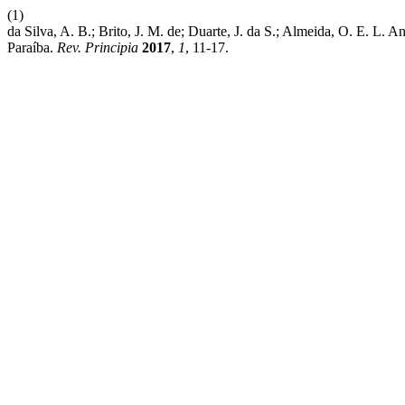
(1)
da Silva, A. B.; Brito, J. M. de; Duarte, J. da S.; Almeida, O. E. L
Paraíba.
Rev. Principia
2017
,
1
, 11-17.