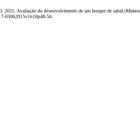
e O. 2011. Avaliação do desenvolvimento de um bosque de sabiá (Mimosa
/1517-03062015v1n18p48-54.