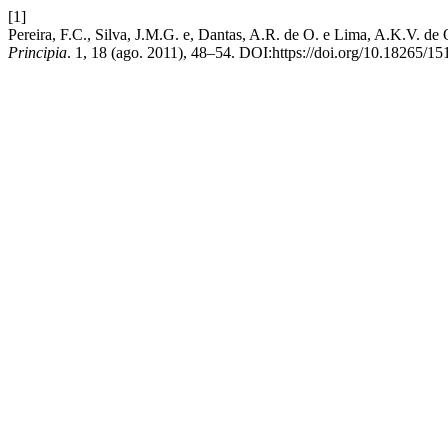
[1]
Pereira, F.C., Silva, J.M.G. e, Dantas, A.R. de O. e Lima, A.K.V. d
Principia
. 1, 18 (ago. 2011), 48–54. DOI:https://doi.org/10.18265