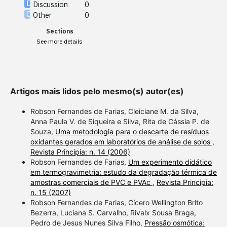
cited at
scite.ai
Discussion
0
Other
0
Scite shows how a scientific
Sections
paper has been cited by
See more details
providing the context of the
citation, a classification
describing whether it
supports, mentions, or
Artigos mais lidos pelo mesmo(s) autor(es)
contrasts the cited claim, and
a label indicating in which
Robson Fernandes de Farias, Cleiciane M. da Silva,
section the citation was
Anna Paula V. de Siqueira e Silva, Rita de Cássia P. de
Souza,
Uma metodologia para o descarte de resíduos
made.
oxidantes gerados em laboratórios de análise de solos
,
Revista Principia: n. 14 (2006)
Robson Fernandes de Farias,
Um experimento didático
em termogravimetria: estudo da degradação térmica de
amostras comerciais de PVC e PVAc
,
Revista Principia:
n. 15 (2007)
Robson Fernandes de Farias, Cícero Wellington Brito
Bezerra, Luciana S. Carvalho, Rivalx Sousa Braga,
Pedro de Jesus Nunes Silva Filho,
Pressão osmótica: