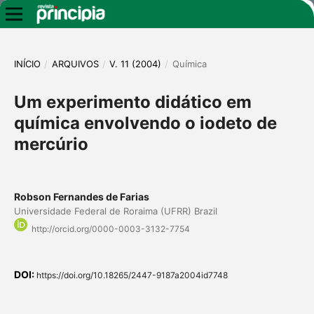
INÍCIO
/
ARQUIVOS
/
V. 11 (2004)
/
Química
Um experimento didático em
química envolvendo o iodeto de
mercúrio
Robson Fernandes de Farias
Universidade Federal de Roraima (UFRR) Brazil
http://orcid.org/0000-0003-3132-7754
DOI:
https://doi.org/10.18265/2447-9187a2004id7748