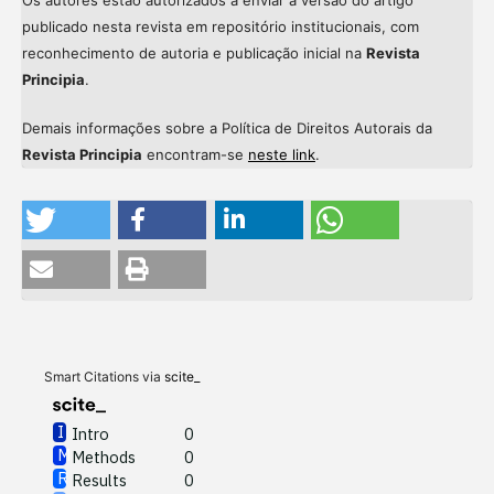
publicado nesta revista em repositório institucionais, com
reconhecimento de autoria e publicação inicial na
Revista
Principia
.
Demais informações sobre a Política de Direitos Autorais da
Revista Principia
encontram-se
neste link
.
Intro
0
Methods
0
Results
0
Discussion
0
Other
0
Smart Citations via
scite_
Intro
0
Methods
0
See how this article has been
Results
0