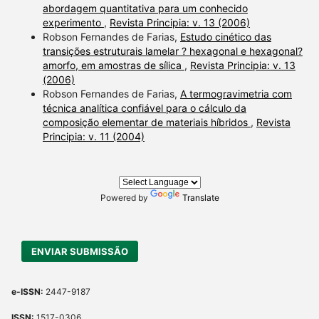
abordagem quantitativa para um conhecido
experimento
,
Revista Principia: v. 13 (2006)
Robson Fernandes de Farias,
Estudo cinético das
transições estruturais lamelar ? hexagonal e hexagonal?
amorfo, em amostras de sílica
,
Revista Principia: v. 13
(2006)
Robson Fernandes de Farias,
A termogravimetria com
técnica analítica confiável para o cálculo da
composição elementar de materiais híbridos
,
Revista
Principia: v. 11 (2004)
Powered by
Translate
ENVIAR SUBMISSÃO
e-ISSN:
2447-9187
ISSN:
1517-0306