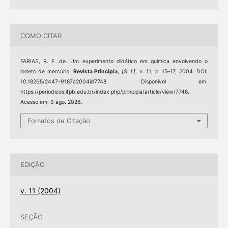
COMO CITAR
FARIAS, R. F. de. Um experimento didático em química envolvendo o
iodeto de mercúrio.
Revista Principia
,
[S. l.]
, v. 11, p. 15–17, 2004. DOI:
10.18265/2447-9187a2004id7748. Disponível em:
https://periodicos.ifpb.edu.br/index.php/principia/article/view/7748.
Acesso em: 9 ago. 2026.
Fomatos de Citação
EDIÇÃO
v. 11 (2004)
SEÇÃO