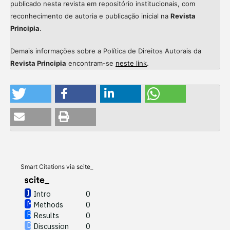
publicado nesta revista em repositório institucionais, com
reconhecimento de autoria e publicação inicial na
Revista
Principia
.
Demais informações sobre a Política de Direitos Autorais da
Revista Principia
encontram-se
neste link
.
Intro
0
Methods
0
Results
0
Discussion
0
Other
0
Smart Citations via
scite_
Intro
0
Methods
0
See how this article has been
Results
0
cited at
scite.ai
Discussion
0