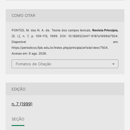
COMO CITAR
PONTES, M. das N. A. de. Teoria dos campos lexicais.
Revista Principia
,
[S. l.]
, n. 7, p. 109–115, 1999. DOI: 10.18265/2447-9187a1999id7504.
Disponível em:
https://periodicos.ifpb.edu.br/index.php/principia/article/view/7504.
Acesso em: 9 ago. 2026.
Fomatos de Citação
EDIÇÃO
n. 7 (1999)
SEÇÃO