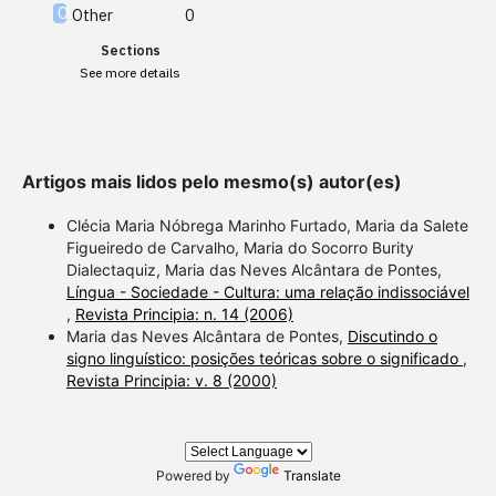
Other
0
Scite shows how a scientific
Sections
paper has been cited by
See more details
providing the context of the
citation, a classification
describing whether it
supports, mentions, or
Artigos mais lidos pelo mesmo(s) autor(es)
contrasts the cited claim, and
a label indicating in which
Clécia Maria Nóbrega Marinho Furtado, Maria da Salete
section the citation was
Figueiredo de Carvalho, Maria do Socorro Burity
Dialectaquiz, Maria das Neves Alcântara de Pontes,
made.
Língua - Sociedade - Cultura: uma relação indissociável
,
Revista Principia: n. 14 (2006)
Maria das Neves Alcântara de Pontes,
Discutindo o
signo linguístico: posições teóricas sobre o significado
,
Revista Principia: v. 8 (2000)
Powered by
Translate