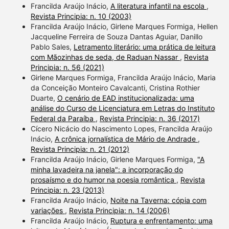
Francilda Araújo Inácio,
A literatura infantil na escola
,
Revista Principia: n. 10 (2003)
Francilda Araújo Inácio, Girlene Marques Formiga, Hellen
Jacqueline Ferreira de Souza Dantas Aguiar, Danillo
Pablo Sales,
Letramento literário: uma prática de leitura
com Mãozinhas de seda, de Raduan Nassar
,
Revista
Principia: n. 56 (2021)
Girlene Marques Formiga, Francilda Araújo Inácio, Maria
da Conceição Monteiro Cavalcanti, Cristina Rothier
Duarte,
O cenário de EAD institucionalizada: uma
análise do Curso de Licenciatura em Letras do Instituto
Federal da Paraíba
,
Revista Principia: n. 36 (2017)
Cícero Nicácio do Nascimento Lopes, Francilda Araújo
Inácio,
A crônica jornalística de Mário de Andrade
,
Revista Principia: n. 21 (2012)
Francilda Araújo Inácio, Girlene Marques Formiga,
"A
minha lavadeira na janela": a incorporação do
prosaísmo e do humor na poesia romântica
,
Revista
Principia: n. 23 (2013)
Francilda Araújo Inácio,
Noite na Taverna: cópia com
variações
,
Revista Principia: n. 14 (2006)
Francilda Araújo Inácio,
Ruptura e enfrentamento: uma