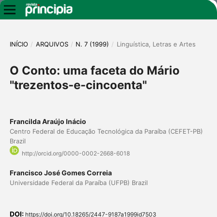
INÍCIO
/
ARQUIVOS
/
N. 7 (1999)
/
Linguística, Letras e Artes
O Conto: uma faceta do Mário
"trezentos-e-cincoenta"
Francilda Araújo Inácio
Centro Federal de Educação Tecnológica da Paraíba (CEFET-PB)
Brazil
http://orcid.org/0000-0002-2668-6018
Francisco José Gomes Correia
Universidade Federal da Paraíba (UFPB) Brazil
DOI:
https://doi.org/10.18265/2447-9187a1999id7503