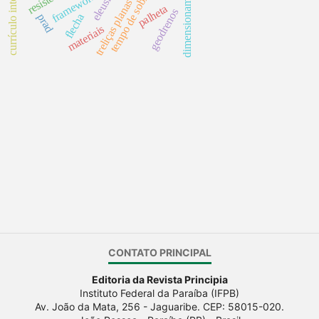
currículo integrado
tempo de sobrevida
dimensionamento
frameworks
treliças planas
palheta
geodrenos
flecha
prad
materiais
CONTATO PRINCIPAL
Editoria da Revista Principia
Instituto Federal da Paraíba (IFPB)
Av. João da Mata, 256 - Jaguaribe. CEP: 58015-020.