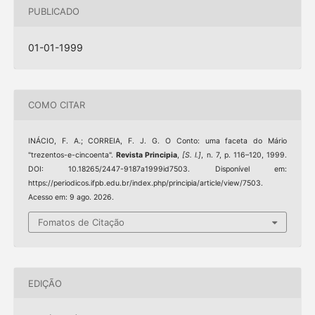
PUBLICADO
01-01-1999
COMO CITAR
INÁCIO, F. A.; CORREIA, F. J. G. O Conto: uma faceta do Mário
"trezentos-e-cincoenta".
Revista Principia
,
[S. l.]
, n. 7, p. 116–120, 1999.
DOI: 10.18265/2447-9187a1999id7503. Disponível em:
https://periodicos.ifpb.edu.br/index.php/principia/article/view/7503.
Acesso em: 9 ago. 2026.
Fomatos de Citação
EDIÇÃO