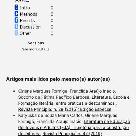
Intro
0
Methods
0
See how this article has been
Results
0
cited at
scite.ai
Discussion
0
Other
0
Scite shows how a scientific
Sections
paper has been cited by
See more details
providing the context of the
citation, a classification
describing whether it
supports, mentions, or
Artigos mais lidos pelo mesmo(s) autor(es)
contrasts the cited claim, and
a label indicating in which
Girlene Marques Formiga, Francilda Araújo Inácio,
section the citation was
Socorro de Fátima Pacífico Barbosa,
Literatura, Escola e
Formação literária: entre práticas e descaminhos
,
made.
Revista Principia: n. 28 (2015): Edição Especial
Katyuska de Souza Maria Carlos, Girlene Marques
Formiga, Francilda Araujo Inácio,
Literatura na Educação
de Jovens e Adultos (EJA): Trajetória para a construção
de leitores
,
Revista Principia: n. 47 (2019)