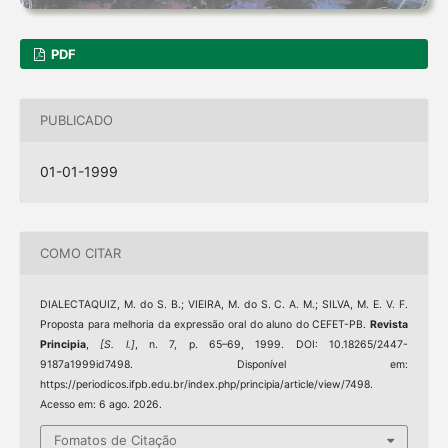
PDF
PUBLICADO
01-01-1999
COMO CITAR
DIALECTAQUIZ, M. do S. B.; VIEIRA, M. do S. C. A. M.; SILVA, M. E. V. F.
Proposta para melhoria da expressão oral do aluno do CEFET-PB.
Revista
Principia
,
[S. l.]
, n. 7, p. 65–69, 1999. DOI: 10.18265/2447-
9187a1999id7498. Disponível em:
https://periodicos.ifpb.edu.br/index.php/principia/article/view/7498.
Acesso em: 6 ago. 2026.
Fomatos de Citação