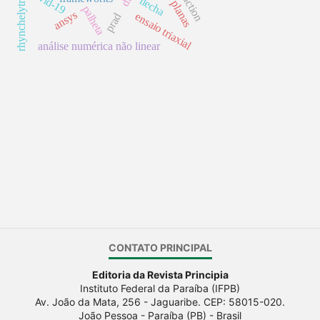
rhynchelytrum repens
covid-19
flecha
palheta
ansys
ensaio triaxial
prad
análise numérica não linear
CONTATO PRINCIPAL
Editoria da Revista Principia
Instituto Federal da Paraíba (IFPB)
Av. João da Mata, 256 - Jaguaribe. CEP: 58015-020.
João Pessoa - Paraíba (PB) - Brasil