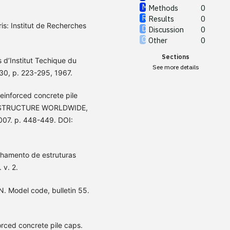
Methods
0
Results
0
is: Institut de Recherches
Discussion
0
Other
0
Sections
 d’Institut Techique du
See more details
230, p. 223-295, 1967.
inforced concrete pile
RASTRUCTURE WORLDWIDE,
007. p. 448-449. DOI:
lhamento de estruturas
 v. 2.
odel code, bulletin 55.
orced concrete pile caps.