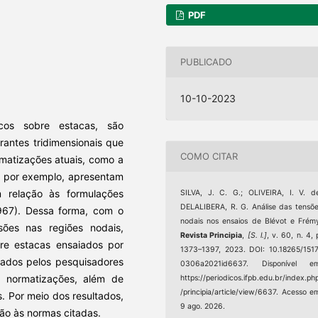
PDF
PUBLICADO
10-10-2023
cos sobre estacas, são
rantes tridimensionais que
COMO CITAR
matizações atuais, como a
, por exemplo, apresentam
m relação às formulações
SILVA, J. C. G.; OLIVEIRA, I. V. d
DELALIBERA, R. G. Análise das tensõ
967). Dessa forma, com o
nodais nos ensaios de Blévot e Frém
sões nas regiões nodais,
Revista Principia
,
[S. l.]
, v. 60, n. 4, 
bre estacas ensaiados por
1373–1397, 2023. DOI: 10.18265/151
ntados pelos pesquisadores
0306a2021id6637. Disponível em
s normatizações, além de
https://periodicos.ifpb.edu.br/index.ph
/principia/article/view/6637. Acesso e
s. Por meio dos resultados,
9 ago. 2026.
ão às normas citadas.