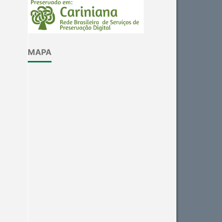
See how this article has been
cited at
scite.ai
Scite shows how a scientific
MAPA
paper has been cited by
providing the context of the
citation, a classification
describing whether it
supports, mentions, or
contrasts the cited claim, and
a label indicating in which
section the citation was
made.