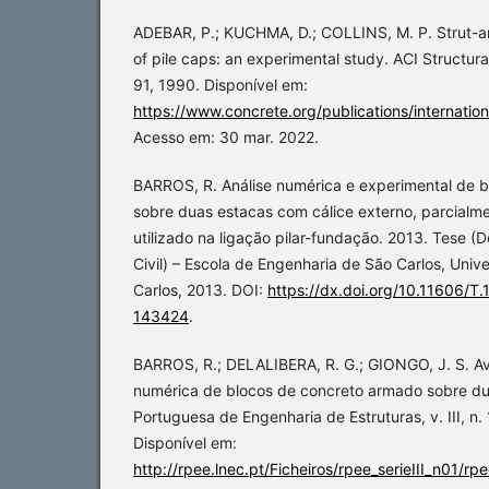
ADEBAR, P.; KUCHMA, D.; COLLINS, M. P. Strut-an
of pile caps: an experimental study. ACI Structural 
91, 1990. Disponível em:
https://www.concrete.org/publications/internatio
Acesso em: 30 mar. 2022.
BARROS, R. Análise numérica e experimental de 
sobre duas estacas com cálice externo, parcial
utilizado na ligação pilar-fundação. 2013. Tese 
Civil) – Escola de Engenharia de São Carlos, Uni
Carlos, 2013. DOI:
https://dx.doi.org/10.11606/T
143424
.
BARROS, R.; DELALIBERA, R. G.; GIONGO, J. S. Av
numérica de blocos de concreto armado sobre du
Portuguesa de Engenharia de Estruturas, v. III, n.
Disponível em:
http://rpee.lnec.pt/Ficheiros/rpee_serieIII_n01/r