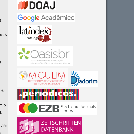
s
seus
a
 do
am o
l.
viar
a