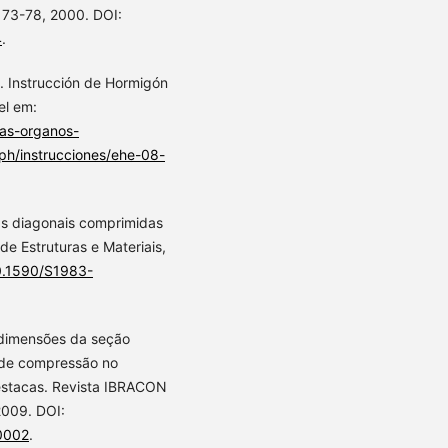
p. 73-78, 2000. DOI:
4
.
nstrucción de Hormigón
el em:
as-organos-
ph/instrucciones/ehe-08-
s diagonais comprimidas
e Estruturas e Materiais,
10.1590/S1983-
 dimensões da seção
a de compressão no
estacas. Revista IBRACON
 2009. DOI:
0002
.