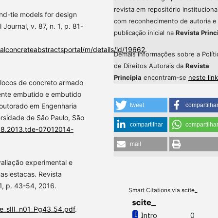
revista em repositório instituciona
d-tie models for design
com reconhecimento de autoria e
Journal, v. 87, n. 1, p. 81-
publicação inicial na
Revista Princ
nalconcreteabstractsportal/m/details/id/19662
.
Demais informações sobre a Políti
de Direitos Autorais da
Revista
Principia
encontram-se
neste link
blocos de concreto armado
mente embutido e embutido
tweet
compartilha
(Doutorado em Engenharia
versidade de São Paulo, São
compartilhar
compartilha
.18.2013.tde-07012014-
mail
aliação experimental e
as estacas. Revista
 1, p. 43-54, 2016.
Smart Citations via
scite_
pee_sIII_n01_Pg43_54.pdf
.
Intro
0