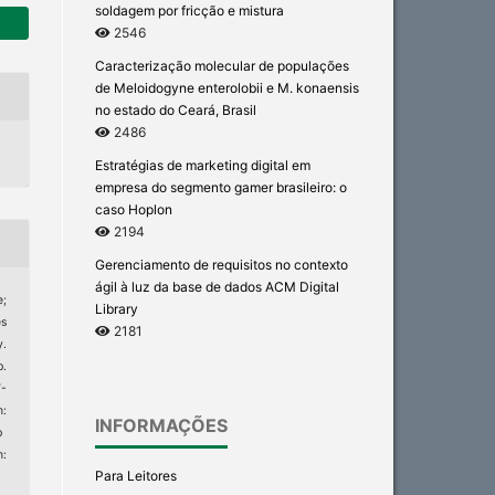
soldagem por fricção e mistura
2546
Caracterização molecular de populações
de Meloidogyne enterolobii e M. konaensis
no estado do Ceará, Brasil
2486
Estratégias de marketing digital em
empresa do segmento gamer brasileiro: o
caso Hoplon
2194
Gerenciamento de requisitos no contexto
ágil à luz da base de dados ACM Digital
e;
Library
es
2181
y.
p.
7-
:
INFORMAÇÕES
p
m:
Para Leitores