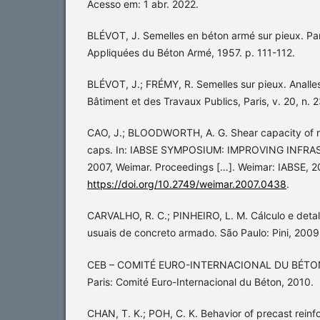
Acesso em: 1 abr. 2022.
BLÉVOT, J. Semelles en béton armé sur pieux. Par
Appliquées du Béton Armé, 1957. p. 111-112.
BLÉVOT, J.; FRÉMY, R. Semelles sur pieux. Analles
Bâtiment et des Travaux Publics, Paris, v. 20, n. 
CAO, J.; BLOODWORTH, A. G. Shear capacity of re
caps. In: IABSE SYMPOSIUM: IMPROVING INF
2007, Weimar. Proceedings […]. Weimar: IABSE, 2
https://doi.org/10.2749/weimar.2007.0438
.
CARVALHO, R. C.; PINHEIRO, L. M. Cálculo e deta
usuais de concreto armado. São Paulo: Pini, 2009.
CEB – COMITÉ EURO-INTERNACIONAL DU BÉTON. M
Paris: Comité Euro-Internacional du Béton, 2010.
CHAN, T. K.; POH, C. K. Behavior of precast reinf