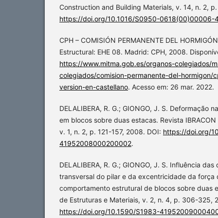
Construction and Building Materials, v. 14, n. 2, 
https://doi.org/10.1016/S0950-0618(00)00006-
CPH – COMISIÓN PERMANENTE DEL HORMIGÓN. I
Estructural: EHE 08. Madrid: CPH, 2008. Disponív
https://www.mitma.gob.es/organos-colegiados/m
colegiados/comision-permanente-del-hormigon/c
version-en-castellano
. Acesso em: 26 mar. 2022.
DELALIBERA, R. G.; GIONGO, J. S. Deformação na
em blocos sobre duas estacas. Revista IBRACON d
v. 1, n. 2, p. 121-157, 2008. DOI:
https://doi.org/
41952008000200002
.
DELALIBERA, R. G.; GIONGO, J. S. Influência das
transversal do pilar e da excentricidade da forç
comportamento estrutural de blocos sobre duas 
de Estruturas e Materiais, v. 2, n. 4, p. 306-325,
https://doi.org/10.1590/S1983-4195200900040