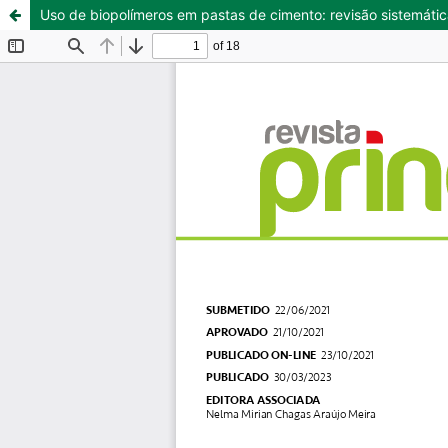
Uso de biopolímeros em pastas de cimento: revisão sistemática