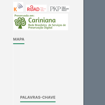
Scite shows how a scientific
paper has been cited by
providing the context of the
citation, a classification
describing whether it
supports, mentions, or
MAPA
contrasts the cited claim, and
a label indicating in which
section the citation was
made.
PALAVRAS-CHAVE