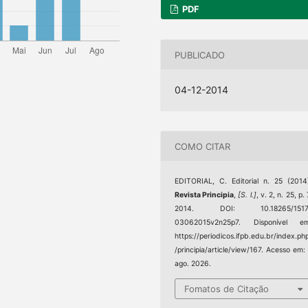
PDF
PUBLICADO
04-12-2014
COMO CITAR
EDITORIAL, C. Editorial n. 25 (2014
Revista Principia
,
[S. l.]
, v. 2, n. 25, p. 
2014. DOI: 10.18265/1517
03062015v2n25p7. Disponível em
https://periodicos.ifpb.edu.br/index.ph
/principia/article/view/167. Acesso em:
ago. 2026.
Fomatos de Citação