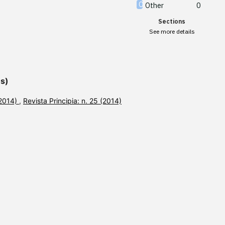
Other
0
Sections
See more details
es)
(2014)
,
Revista Principia: n. 25 (2014)