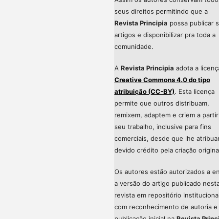
seus direitos permitindo que a
Revista Principia
possa publicar 
artigos e disponibilizar pra toda a
comunidade.
A
Revista Principia
adota a licenç
Creative Commons 4.0 do tipo
atribuição (CC-BY)
. Esta licença
permite que outros distribuam,
remixem, adaptem e criem a partir
seu trabalho, inclusive para fins
comerciais, desde que lhe atribu
devido crédito pela criação origina
Os autores estão autorizados a en
a versão do artigo publicado nest
revista em repositório instituciona
com reconhecimento de autoria e
publicação inicial na
Revista Princ