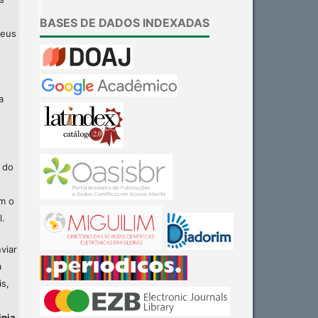
BASES DE DADOS INDEXADAS
seus
a
 do
am o
l.
viar
a
is,
ipia
.