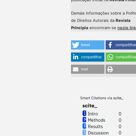
Demais informações sobre a Políti
de Direitos Autorais da
Revista
Principia
encontram-se
neste link
tweet
compartilha
compartilhar
compartilha
mail
Smart Citations via
scite_
Intro
0
Methods
0
Results
0
Discussion
0