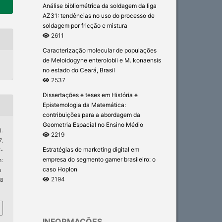
Análise bibliométrica da soldagem da liga
AZ31: tendências no uso do processo de
soldagem por fricção e mistura
2611
Caracterização molecular de populações
de Meloidogyne enterolobii e M. konaensis
no estado do Ceará, Brasil
2537
Dissertações e teses em História e
Epistemologia da Matemática:
contribuições para a abordagem da
Geometria Espacial no Ensino Médio
).
2219
7,
Estratégias de marketing digital em
-
empresa do segmento gamer brasileiro: o
:
caso Hoplon
p
2194
 8
INFORMAÇÕES