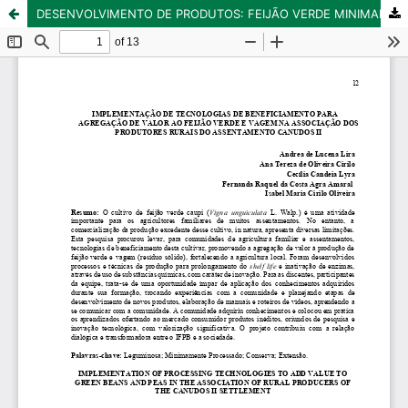
DESENVOLVIMENTO DE PRODUTOS: FEIJÃO VERDE MINIMAMENTE PROCESSADO E VAGEM CONDIMENTADA EM CONSERVA NA ASSOCIAÇÃO DOS PRODUTORES RURAIS DO ASSENTAMENTO CANUDOS II