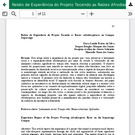
Relato de Experiência do Projeto Tecendo as Raízes Afrodiaspóricas no Campus Itaporanga