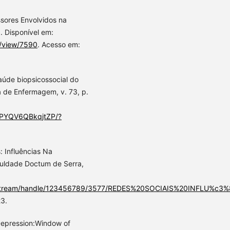
ssores Envolvidos na
. Disponível em:
e/view/7590
. Acesso em:
saúde biopsicossocial do
ra de Enfermagem, v. 73, p.
MnPYQV6QBkqjtZP/?
: Influências Na
uldade Doctum de Serra,
ui/bitstream/handle/123456789/3577/REDES%20SOCIAIS%20I
23.
epression:Window of