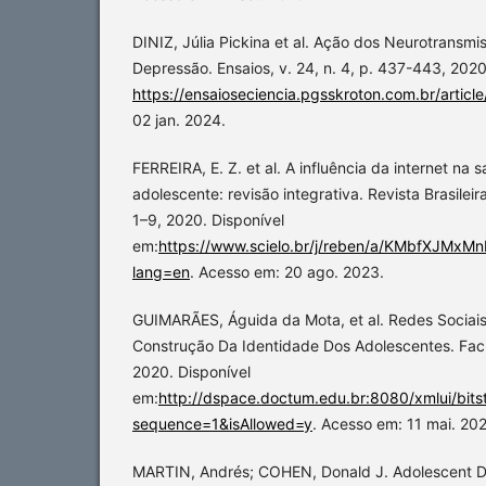
DINIZ, Júlia Pickina et al. Ação dos Neurotransmi
Depressão. Ensaios, v. 24, n. 4, p. 437-443, 2020
https://ensaioseciencia.pgsskroton.com.br/articl
02 jan. 2024.
FERREIRA, E. Z. et al. A influência da internet na 
adolescente: revisão integrativa. Revista Brasilei
1–9, 2020. Disponível
em:
https://www.scielo.br/j/reben/a/KMbfXJMx
lang=en
. Acesso em: 20 ago. 2023.
GUIMARÃES, Águida da Mota, et al. Redes Sociais
Construção Da Identidade Dos Adolescentes. Fac
2020. Disponível
em:
http://dspace.doctum.edu.br:8080/xml
sequence=1&isAllowed=y
. Acesso em: 11 mai. 20
MARTIN, Andrés; COHEN, Donald J. Adolescent D