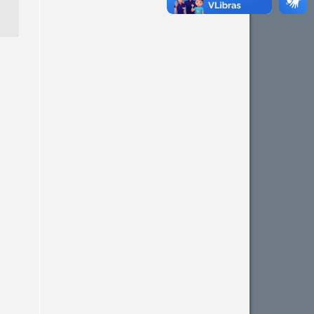
Intro
0
Methods
0
Results
0
Discussion
0
Other
0
See how this article has been
cited at
scite.ai
Scite shows how a scientific
paper has been cited by
providing the context of the
citation, a classification
describing whether it
supports, mentions, or
contrasts the cited claim, and
a label indicating in which