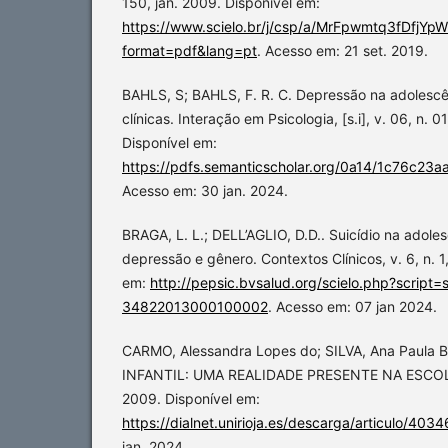
150, jan. 2009. Disponível em:
https://www.scielo.br/j/csp/a/MrFpwmtq3fDfjY
format=pdf&lang=pt
. Acesso em: 21 set. 2019.
BAHLS, S; BAHLS, F. R. C. Depressão na adolescên
clínicas. Interação em Psicologia, [s.i], v. 06, n. 0
Disponível em:
https://pdfs.semanticscholar.org/0a14/1c76c
Acesso em: 30 jan. 2024.
BRAGA, L. L.; DELL’AGLIO, D.D.. Suicídio na adoles
depressão e gênero. Contextos Clínicos, v. 6, n. 1
em:
http://pepsic.bvsalud.org/scielo.php?script
34822013000100002
. Acesso em: 07 jan 2024.
CARMO, Alessandra Lopes do; SILVA, Ana Paula
INFANTIL: UMA REALIDADE PRESENTE NA ESCOLA. 
2009. Disponível em:
https://dialnet.unirioja.es/descarga/articulo/403
jan. 2024.