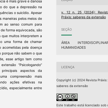
cia é mais grave e danosa
rio do que a depressão na
v. 12 n. 25 (2024): Revist
uências o suicídio. Apesar
Práxis: saberes da extensão
s maneiras pelos meios de
rem ao senso comum para
SEÇÃO
a de forma equivocada, são
m que muitos interpretem a
mo uma forma de chamar
ÁREA INTERDISCIPLINAR
HUMANIDADES
ão acometidas pela doença
u porque não sabem o que
de, esse artigo tem como
extensão “Psicologando”
LICENÇA
principais aspectos da
 uma compreensão mais
Copyright (c) 2024 Revista Práxis:
ando ações efetivas na
saberes da extensão
ídio, especialmente entre
Este trabalho está licenciado sob