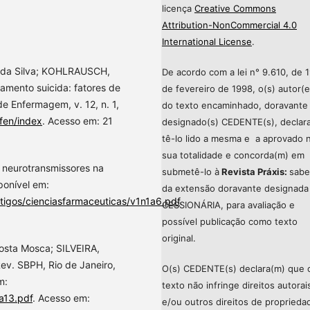
licença
Creative Commons
Attribution-NonCommercial 4.0
International License
.
as da Silva; KOHLRAUSCH,
De acordo com a lei n° 9.610, de 
amento suicida: fatores de
de fevereiro de 1998, o(s) autor(e
de Enfermagem, v. 12, n. 1,
do texto encaminhado, doravante
/fen/index
. Acesso em: 21
designado(s) CEDENTE(s), declar
tê-lo lido a mesma e a aprovado 
sua totalidade e concorda(m) em
 neurotransmissores na
submetê-lo à
Revista Práxis:
sabe
ponível em:
da extensão doravante designada
igos/cienciasfarmaceuticas/v1n1a6.pdf
.
CESSIONÁRIA, para avaliação e
possível publicação como texto
original.
osta Mosca; SILVEIRA,
Rev. SBPH, Rio de Janeiro,
O(s) CEDENTE(s) declara(m) que 
m:
texto não infringe direitos autorai
a13.pdf
. Acesso em:
e/ou outros direitos de proprieda