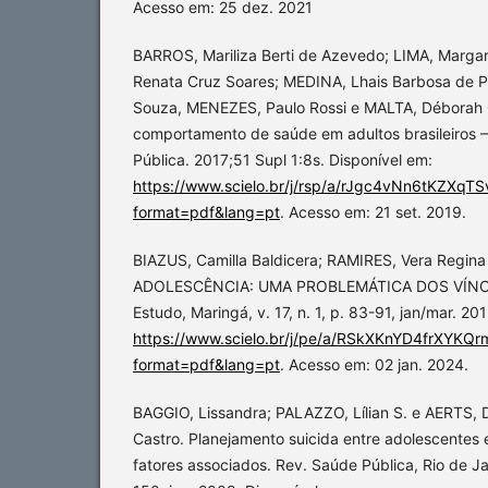
Acesso em: 25 dez. 2021
BARROS, Mariliza Berti de Azevedo; LIMA, Marga
Renata Cruz Soares; MEDINA, Lhais Barbosa de P
Souza, MENEZES, Paulo Rossi e MALTA, Déborah 
comportamento de saúde em adultos brasileiros 
Pública. 2017;51 Supl 1:8s. Disponível em:
https://www.scielo.br/j/rsp/a/rJgc4vNn6tKZXq
format=pdf&lang=pt
. Acesso em: 21 set. 2019.
BIAZUS, Camilla Baldicera; RAMIRES, Vera Regi
ADOLESCÊNCIA: UMA PROBLEMÁTICA DOS VÍNCU
Estudo, Maringá, v. 17, n. 1, p. 83-91, jan/mar. 20
https://www.scielo.br/j/pe/a/RSkXKnYD4frXYKQ
format=pdf&lang=pt
. Acesso em: 02 jan. 2024.
BAGGIO, Lissandra; PALAZZO, Lílian S. e AERTS,
Castro. Planejamento suicida entre adolescentes 
fatores associados. Rev. Saúde Pública, Rio de Jane