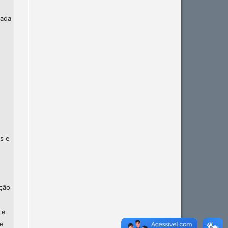
zada
o
s e
ção
 e
de