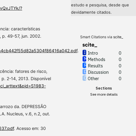
estudo e pesquisa, desde que
pWvQxJTYk/?
devidamente citados.
cia: características
1, p. 49-57, jun. 2002.
Smart Citations via
scite_
23aa4cb442f55d82a5304f86416a042.pdf
.
Intro
0
Methods
0
Results
0
cência: fatores de risco,
Discussion
0
Other
0
, p. 2-14, 2013. Disponível
=sci_arttext&pid=S1983-
Sections
See more details
 Barrozo da. DEPRESSÃO
Nucleus, v.6, n.2, out.
4637.pdf
. Acesso em: 30