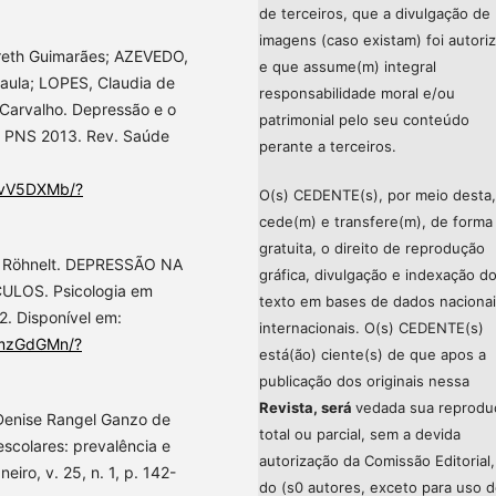
de terceiros, que a divulgação de
imagens (caso existam) foi autori
reth Guimarães; AZEVEDO,
e que assume(m) integral
aula; LOPES, Claudia de
responsabilidade moral e/ou
Carvalho. Depressão e o
patrimonial pelo seu conteúdo
– PNS 2013. Rev. Saúde
perante a terceiros.
TSvV5DXMb/?
O(s) CEDENTE(s), por meio desta,
cede(m) e transfere(m), de forma
gratuita, o direito de reprodução
na Röhnelt. DEPRESSÃO NA
gráfica, divulgação e indexação d
LOS. Psicologia em
texto em bases de dados nacionai
12. Disponível em:
internacionais. O(s) CEDENTE(s)
rmzGdGMn/?
está(ão) ciente(s) de que apos a
publicação dos originais nessa
Revista, será
vedada sua reprodu
 Denise Rangel Ganzo de
total ou parcial, sem a devida
escolares: prevalência e
autorização da Comissão Editorial,
iro, v. 25, n. 1, p. 142-
do (s0 autores, exceto para uso 