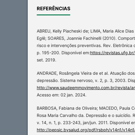
REFERÊNCIAS
ABREU, Kelly Piacheski de; LIMA, Maria Alice Di
Eglê; SOARES, Joannie Fachinelli (2010). Comport
risco e intervenções preventivas. Rev. Eletrônica 
p. 195-200. Disponível em:
https://revistas.ufg.br
set. 2019.
ANDRADE, Rosângela Vieira de et al. Atuação dos
depressão. Sistema nervoso, v. 2, p. 3, 2003. Dis
http://www.saudeemmovimento.com.br/revista/art
Acesso em: 02 jan. 2024.
BARBOSA, Fabiana de Oliveira; MACEDO, Paula C
Rosa Maria Carvalho da. Depressão e o suicídio. 
v. 14, n. 1, p. 233-243, jan/jun. 2011. Disponível e
http://pepsic.bvsalud.org/pdf/rsbph/v14n1/v14n1