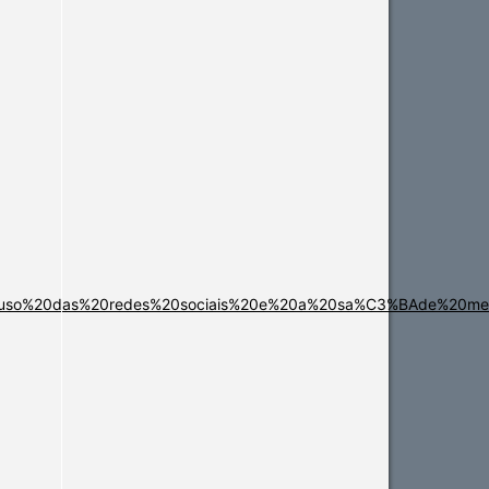
section the citation was
made.
%20uso%20das%20redes%20sociais%20e%20a%20sa%C3%BAde%20men