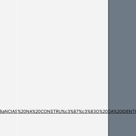
NFLU%c3%8aNCIAS%20NA%20CONSTRU%c3%87%c3%83O%20DA%20IDE