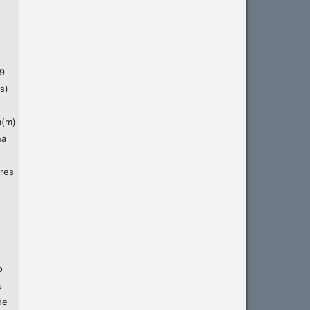
19
s)
a(m)
na
res
o
s
de