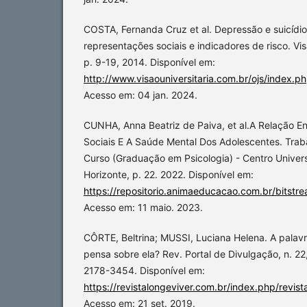
COSTA, Fernanda Cruz et al. Depressão e suicídio
representações sociais e indicadores de risco. Visão
p. 9-19, 2014. Disponível em:
http://www.visaouniversitaria.com.br/ojs/index.p
Acesso em: 04 jan. 2024.
CUNHA, Anna Beatriz de Paiva, et al.A Relação E
Sociais E A Saúde Mental Dos Adolescentes. Tra
Curso (Graduação em Psicologia) - Centro Univers
Horizonte, p. 22. 2022. Disponível em:
https://repositorio.animaeducacao.com.br/
Acesso em: 11 maio. 2023.
CÔRTE, Beltrina; MUSSI, Luciana Helena. A palavr
pensa sobre ela? Rev. Portal de Divulgação, n. 22
2178-3454. Disponível em:
https://revistalongeviver.com.br/index.php/revist
Acesso em: 21 set. 2019.