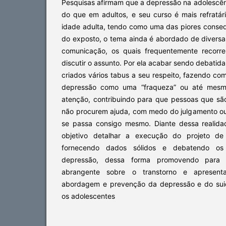
Pesquisas afirmam que a depressão na adolescên
do que em adultos, e seu curso é mais refratá
idade adulta, tendo como uma das piores conseq
do exposto, o tema ainda é abordado de diversa
comunicação, os quais frequentemente recor
discutir o assunto. Por ela acabar sendo debatid
criados vários tabus a seu respeito, fazendo co
depressão como uma “fraqueza” ou até mes
atenção, contribuindo para que pessoas que s
não procurem ajuda, com medo do julgamento o
se passa consigo mesmo. Diante dessa realida
objetivo detalhar a execução do projeto de 
fornecendo dados sólidos e debatendo os 
depressão, dessa forma promovendo para
abrangente sobre o transtorno e apresent
abordagem e prevenção da depressão e do suic
os adolescentes