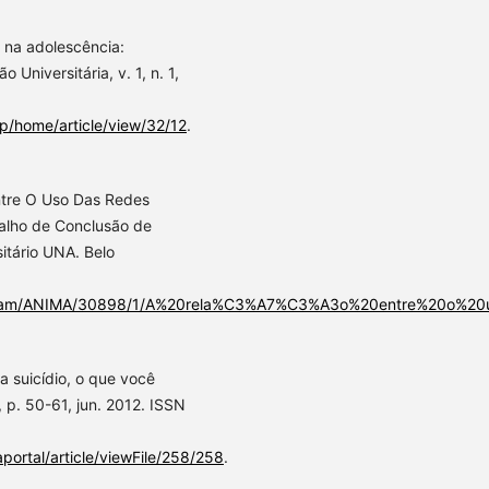
 na adolescência:
 Universitária, v. 1, n. 1,
hp/home/article/view/32/12
.
ntre O Uso Das Redes
balho de Conclusão de
itário UNA. Belo
bitstream/ANIMA/30898/1/A%20rela%C3%A7%C3%A3o%20entre%20o
a suicídio, o que você
, p. 50-61, jun. 2012. ISSN
aportal/article/viewFile/258/258
.