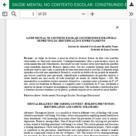
SAÚDE MENTAL NO CONTEXTO ESCOLAR: CONSTRUINDO ESTRATÉGIAS DE PREVENÇÃO, IDENTIFICAÇÃO E ENFRENTAMENTO