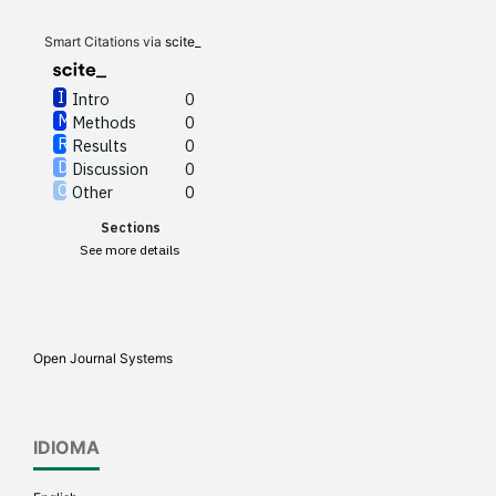
Discussion
0
Other
0
Smart Citations via
scite_
Intro
0
Methods
0
See how this article has been
Results
0
cited at
scite.ai
Discussion
0
Other
0
Scite shows how a scientific
Sections
paper has been cited by
See more details
providing the context of the
citation, a classification
describing whether it
supports, mentions, or
Open Journal Systems
contrasts the cited claim, and
a label indicating in which
section the citation was
IDIOMA
made.