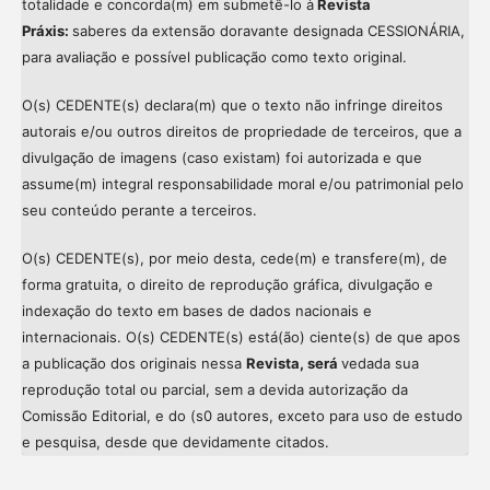
totalidade e concorda(m) em submetê-lo à
Revista
Práxis:
saberes da extensão doravante designada CESSIONÁRIA,
para avaliação e possível publicação como texto original.
O(s) CEDENTE(s) declara(m) que o texto não infringe direitos
autorais e/ou outros direitos de propriedade de terceiros, que a
divulgação de imagens (caso existam) foi autorizada e que
assume(m) integral responsabilidade moral e/ou patrimonial pelo
seu conteúdo perante a terceiros.
O(s) CEDENTE(s), por meio desta, cede(m) e transfere(m), de
forma gratuita, o direito de reprodução gráfica, divulgação e
indexação do texto em bases de dados nacionais e
internacionais. O(s) CEDENTE(s) está(ão) ciente(s) de que apos
a publicação dos originais nessa
Revista, será
vedada sua
reprodução total ou parcial, sem a devida autorização da
Comissão Editorial, e do (s0 autores, exceto para uso de estudo
Intro
0
e pesquisa, desde que devidamente citados.
Methods
0
Results
0