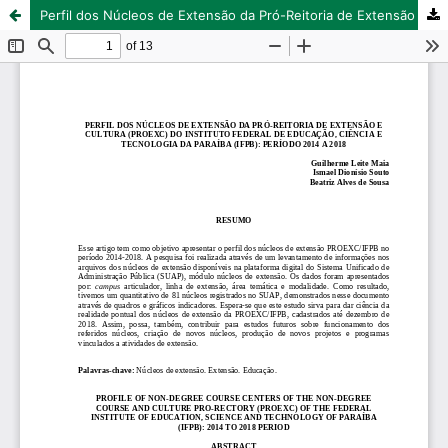
Perfil dos Núcleos de Extensão da Pró-Reitoria de Extensão e Cultura (PROEXC) do Instituto Federal de Educação, Ciência e Tecnologia da Paraíba (IFPB): período 2014 a 2018