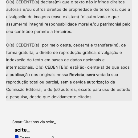
O(s) CEDENTE(s) declara(m) que o texto não infringe direitos
autorais e/ou outros direitos de propriedade de terceiros, que a
divulgação de imagens (caso existam) foi autorizada e que
assume(m) integral responsabilidade moral e/ou patrimonial pelo
seu conteúdo perante a terceiros.
O(s) CEDENTE(s), por meio desta, cede(m) e transfere(m), de
forma gratuita, o direito de reprodução gráfica, divulgação e
indexação do texto em bases de dados nacionais e
internacionais. O(s) CEDENTE(s) está(ão) ciente(s) de que apos
a publicação dos originais nessa
Revista, será
vedada sua
reprodução total ou parcial, sem a devida autorização da
Comissão Editorial, e do (s0 autores, exceto para uso de estudo
Intro
0
e pesquisa, desde que devidamente citados.
Methods
0
Results
0
Discussion
0
Other
0
Smart Citations via
scite_