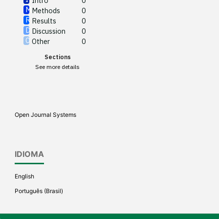
Intro
0
Methods
0
See how this article has been
Results
0
cited at
scite.ai
Discussion
0
Other
0
Scite shows how a scientific
Sections
paper has been cited by
See more details
providing the context of the
citation, a classification
describing whether it
supports, mentions, or
Open Journal Systems
contrasts the cited claim, and
a label indicating in which
section the citation was
IDIOMA
made.
English
Português (Brasil)