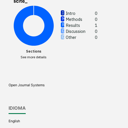
Intro
0
Methods
0
See how
Results
1
cited at
Discussion
0
Other
0
Scite sh
paper h
Sections
providin
See more details
citation,
describi
support
contrast
Open Journal Systems
a label 
section 
made.
IDIOMA
English