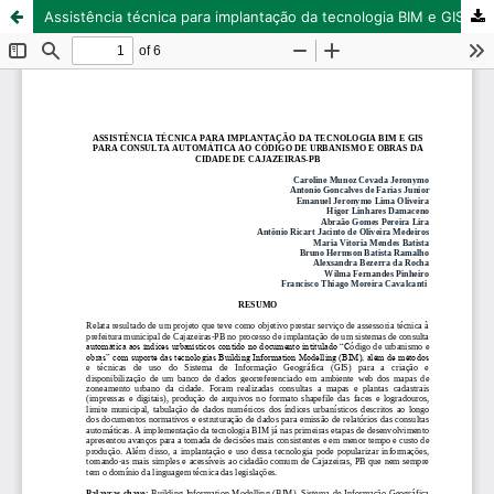
Assistência técnica para implantação da tecnologia BIM e GIS para consulta automática ao código de urbanismo e obras da cidade de Cajazeiras-PB