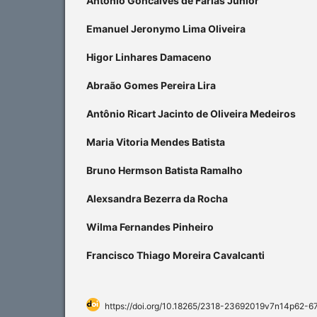
Antonio Goncalves de Farias Junior
Emanuel Jeronymo Lima Oliveira
Higor Linhares Damaceno
Abraão Gomes Pereira Lira
Antônio Ricart Jacinto de Oliveira Medeiros
Maria Vitoria Mendes Batista
Bruno Hermson Batista Ramalho
Alexsandra Bezerra da Rocha
Wilma Fernandes Pinheiro
Francisco Thiago Moreira Cavalcanti
https://doi.org/10.18265/2318-23692019v7n14p62-6