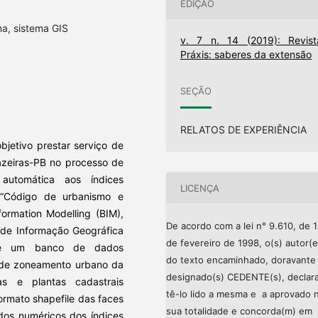
EDIÇÃO
na, sistema GIS
v. 7 n. 14 (2019): Revist
Práxis: saberes da extensão
SEÇÃO
RELATOS DE EXPERIÊNCIA
bjetivo prestar serviço de
jazeiras-PB no processo de
automática aos índices
LICENÇA
o “Código de urbanismo e
formation Modelling (BIM),
De acordo com a lei n° 9.610, de 
 de Informação Geográfica
de fevereiro de 1998, o(s) autor(e
 de um banco de dados
do texto encaminhado, doravante
de zoneamento urbano da
designado(s) CEDENTE(s), declar
s e plantas cadastrais
tê-lo lido a mesma e a aprovado 
formato shapefile das faces
sua totalidade e concorda(m) em
ados numéricos dos índices