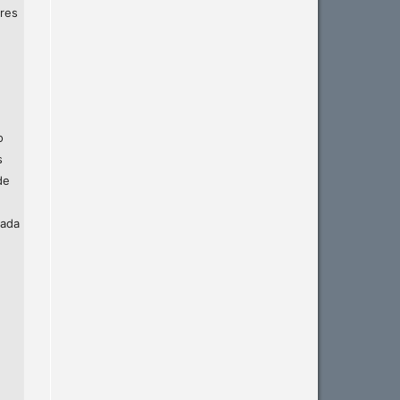
res
o
s
de
zada