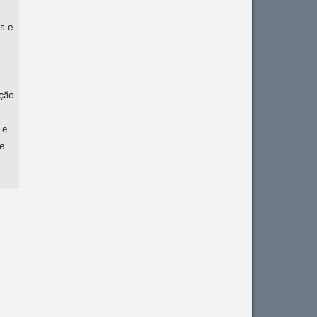
o
s e
ção
 e
de
Intro
0
Methods
0
Results
0
Discussion
0
Other
0
See how this article has been
cited at
scite.ai