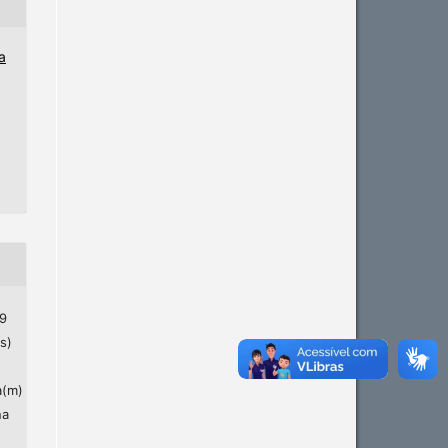
a
19
s)
a(m)
na