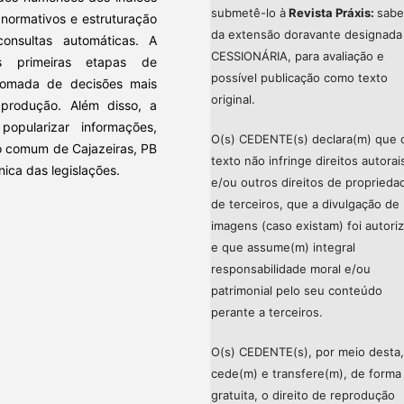
submetê-lo à
Revista Práxis:
sabe
 normativos e estruturação
da extensão doravante designada
onsultas automáticas. A
CESSIONÁRIA, para avaliação e
s primeiras etapas de
possível publicação como texto
tomada de decisões mais
original.
produção. Além disso, a
opularizar informações,
O(s) CEDENTE(s) declara(m) que 
ão comum de Cajazeiras, PB
texto não infringe direitos autorai
ica das legislações.
e/ou outros direitos de proprieda
de terceiros, que a divulgação de
imagens (caso existam) foi autori
e que assume(m) integral
responsabilidade moral e/ou
patrimonial pelo seu conteúdo
perante a terceiros.
O(s) CEDENTE(s), por meio desta,
cede(m) e transfere(m), de forma
gratuita, o direito de reprodução