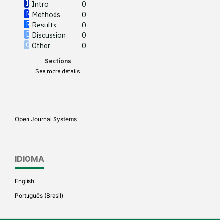
Intro
0
Methods
0
See how this article has been
Results
0
cited at
scite.ai
Discussion
0
Other
0
Scite shows how a scientific
Sections
paper has been cited by
See more details
providing the context of the
citation, a classification
describing whether it
supports, mentions, or
Open Journal Systems
contrasts the cited claim, and
a label indicating in which
section the citation was
IDIOMA
made.
English
Português (Brasil)