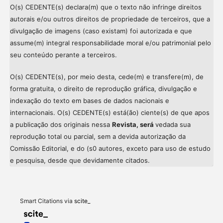
O(s) CEDENTE(s) declara(m) que o texto não infringe direitos
autorais e/ou outros direitos de propriedade de terceiros, que a
divulgação de imagens (caso existam) foi autorizada e que
assume(m) integral responsabilidade moral e/ou patrimonial pelo
seu conteúdo perante a terceiros.
O(s) CEDENTE(s), por meio desta, cede(m) e transfere(m), de
forma gratuita, o direito de reprodução gráfica, divulgação e
indexação do texto em bases de dados nacionais e
internacionais. O(s) CEDENTE(s) está(ão) ciente(s) de que apos
a publicação dos originais nessa
Revista, será
vedada sua
reprodução total ou parcial, sem a devida autorização da
Comissão Editorial, e do (s0 autores, exceto para uso de estudo
Intro
0
e pesquisa, desde que devidamente citados.
Methods
0
Results
0
Discussion
0
Other
0
Smart Citations via
scite_