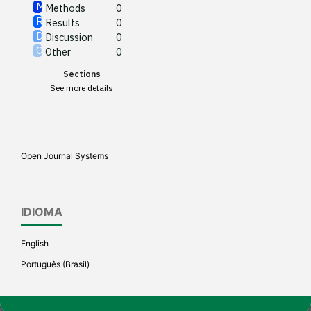
Methods
0
See how this article has been
Results
0
cited at
scite.ai
Discussion
0
Other
0
Scite shows how a scientific
Sections
paper has been cited by
See more details
providing the context of the
citation, a classification
describing whether it
supports, mentions, or
Open Journal Systems
contrasts the cited claim, and
a label indicating in which
section the citation was
IDIOMA
made.
English
Português (Brasil)