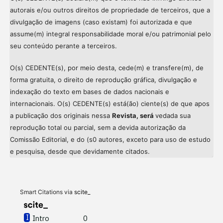
autorais e/ou outros direitos de propriedade de terceiros, que a
divulgação de imagens (caso existam) foi autorizada e que
assume(m) integral responsabilidade moral e/ou patrimonial pelo
seu conteúdo perante a terceiros.
O(s) CEDENTE(s), por meio desta, cede(m) e transfere(m), de
forma gratuita, o direito de reprodução gráfica, divulgação e
indexação do texto em bases de dados nacionais e
internacionais. O(s) CEDENTE(s) está(ão) ciente(s) de que apos
a publicação dos originais nessa
Revista, será
vedada sua
reprodução total ou parcial, sem a devida autorização da
Comissão Editorial, e do (s0 autores, exceto para uso de estudo
Intro
0
e pesquisa, desde que devidamente citados.
Methods
0
Results
0
Discussion
0
Other
0
Smart Citations via
scite_
Intro
0